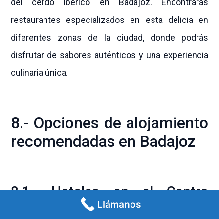
del cerdo ibérico en Badajoz. Encontrarás
restaurantes especializados en esta delicia en
diferentes zonas de la ciudad, donde podrás
disfrutar de sabores auténticos y una experiencia
culinaria única.
8.- Opciones de alojamiento
recomendadas en Badajoz
8.1.- Hoteles en el Centro
Llámanos
Histórico: Recomendaciones de